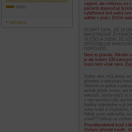
Prevenci kouření u dospívajících a dětí
cigaret, ale většinou se
[9906]
pacienti doporučují fyzick
vyběhnout dvě patra sem 
udělat v práci. Držím pal
další ankety
DOBRÝ DEN, JIŽ 18 
NIKOTINOVÉ ŽVÝKAČKY,
SLYŠELA JSEM, ŽE U
ZPŮSOBUJE RAKOVINU
ODPOVĚĎ.
Není to pravda. Nikotin 
je ale kolem 100 kancero
mezi nimi však není. Žvý
Dobrý den, můj dotaz se
přítelem o odvykání kouř
Vlastně se jedná o pokus
avšak přede mnou, ani n
nekouří. Jenže když si za
z něj nemůžu cítit, ani k
hodiny odpoledne a já jsem
zuby a dal si žvýkačku, n
Nikdy jsem nekouřila, tu
snad?? Děkuji za vešker
Pravděpodobně kouř cíti
Ovšem přestat kouřit - t