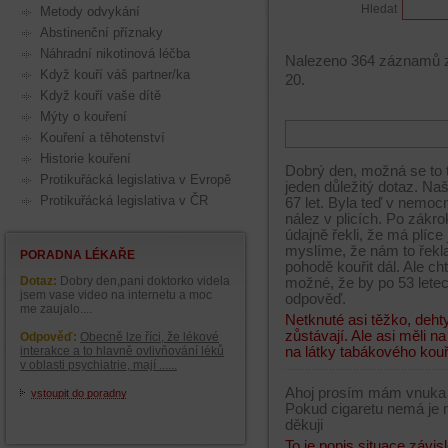
Hledat
Metody odvykání
Abstinenční příznaky
Náhradní nikotinová léčba
Nalezeno 364 záznamů z 
Když kouří váš partner/ka
20.
Když kouří vaše dítě
Mýty o kouření
Kouření a těhotenství
Historie kouření
Dobrý den, možná se to 
Protikuřácká legislativa v Evropě
jeden důležitý dotaz. Naš
Protikuřácká legislativa v ČR
67 let. Byla teď v nemocn
nález v plicích. Po zákrok
údajně řekli, že má plíc
myslíme, že nám to řekla
PORADNA LÉKAŘE
pohodě kouřit dál. Ale cht
Dotaz:
Dobry den,pani doktorko videla
možné, že by po 53 lete
jsem vase video na internetu a moc
odpověď.
me zaujalo....
Netknuté asi těžko, dehty
zůstávají. Ale asi měli n
Odpověď:
Obecně lze říci, že lékové
na látky tabákového kouře
interakce a to hlavně ovlivňování léků
v oblasti psychiatrie, mají ......
Ahoj prosím mám vnuka je
vstoupit do poradny
Pokud cigaretu nemá je 
děkuji
To je popis situace závi