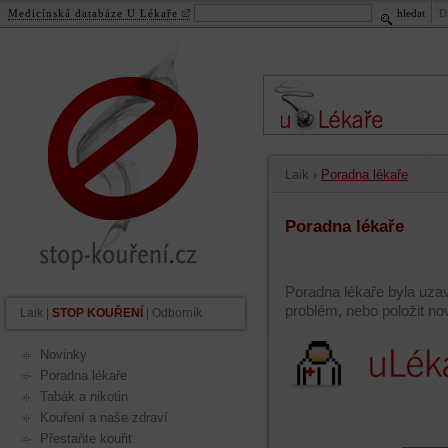
Medicínská databáze U Lékaře
hledat
D
stop-kouření.cz
.
cz
Laik
›
Poradna lékaře
Poradna lékaře
Poradna lékaře byla uza
problém, nebo položit n
Laik
|
STOP KOUŘENÍ
|
Odborník
Novinky
Poradna lékaře
Tabák a nikotin
Kouření a naše zdraví
Přestaňte kouřit