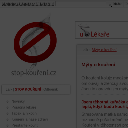
Medicínská databáze U Lékaře
hledat
D
stop-kouření.cz
.
cz
Laik
›
Mýty o kouření
Mýty o kouření
O kouření koluje množstv
omlouvají a zlehčují svo
Jsou to opravdu jen mýty
Laik
|
STOP KOUŘENÍ
|
Odborník
Novinky
Jsem těhotná kuřačka a 
lepší, když budu kouřit
Poradna lékaře
Tabák a nikotin
Stresovaná matka samozř
Kouření a naše zdraví
rozhodně pořád méně ne
Kouření v těhotenství pr
Přestaňte kouřit