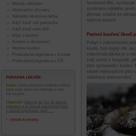
hmotnost dětí, vystavuje
Metody odvykání
syndromu náhlého úmrtí.
Abstinenční příznaky
přestat, snažte se ales
Náhradní nikotinová léčba
nejvíce omezit.
Když kouří váš partner/ka
Když kouří vaše dítě
Pasivní kouření škodí 
Mýty o kouření
Kouření a těhotenství
Pobyt v zakouřeném pros
kouře, má stejný vliv na
Historie kouření
vdechnutá dávka je o něc
Protikuřácká legislativa v Evropě
celý večer v hospodě, ja
Protikuřácká legislativa v ČR
jeho spolusedící kuřáci. 
stejně nebezpečná jako u 
nádorová onemocnění.
PORADNA LÉKAŘE
Dotaz:
Dobry den,pani doktorko videla
jsem vase video na internetu a moc
me zaujalo....
Odpověď:
Obecně lze říci, že lékové
interakce a to hlavně ovlivňování léků
v oblasti psychiatrie, mají ......
vstoupit do poradny