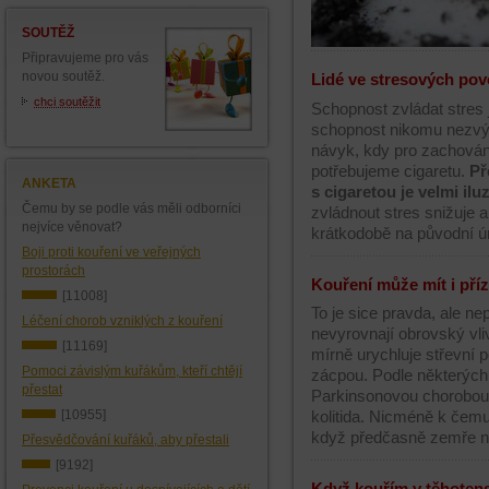
SOUTĚŽ
Připravujeme pro vás
novou soutěž.
Lidé ve stresových povo
chci soutěžit
Schopnost zvládat stres j
schopnost nikomu nezvý
návyk, kdy pro zachování
potřebujeme cigaretu.
Př
ANKETA
s cigaretou je velmi ilu
Čemu by se podle vás měli odborníci
zvládnout stres snižuje 
nejvíce věnovat?
krátkodobě na původní ú
Boji proti kouření ve veřejných
prostorách
Kouření může mít i příz
[11008]
To je sice pravda, ale n
Léčení chorob vzniklých z kouření
nevyrovnají obrovský vli
[11169]
mírně urychluje střevní p
Pomoci závislým kuřákům, kteří chtějí
zácpou. Podle některých 
přestat
Parkinsonovou chorobo
[10955]
kolitida. Nicméně k čemu 
když předčasně zemře na
Přesvědčování kuřáků, aby přestali
[9192]