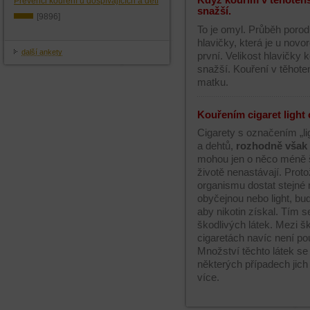
Když kouřím v těhotens
Prevenci kouření u dospívajících a dětí
snažší.
[9896]
To je omyl. Průběh porodu
hlavičky, která je u novo
další ankety
první. Velikost hlavičky
snažší. Kouření v těhote
matku.
Kouřením cigaret light 
Cigarety s označením „lig
a dehtů,
rozhodně však 
mohou jen o něco méně š
životě nenastávají. Prot
organismu dostat stejné m
obyčejnou nebo light, bud
aby nikotin získal. Tím 
škodlivých látek. Mezi š
cigaretách navíc není po
Množství těchto látek se
některých případech jich
více.