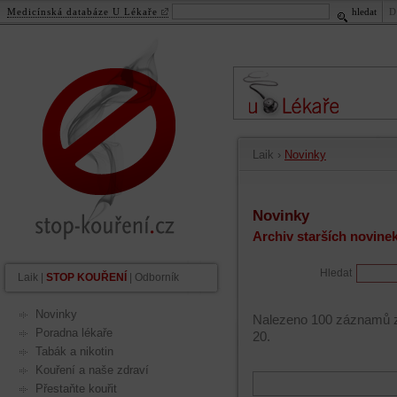
Medicínská databáze U Lékaře
hledat
D
stop-kouření.cz
.
cz
Laik
›
Novinky
Novinky
Archiv starších novine
Hledat
Laik
|
STOP KOUŘENÍ
|
Odborník
Novinky
Nalezeno 100 záznamů z 
Poradna lékaře
20.
Tabák a nikotin
Kouření a naše zdraví
Přestaňte kouřit