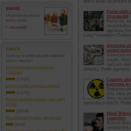
letech kouří 28 procent d
SOUTĚŽ
Počet obětí 
Připravujeme pro vás
ztrojnásobil
novou soutěž.
Počet lidí, k
za posledníc
chci soutěžit
agentura Reu
Lung Foundation (Světov
Americká vl
ANKETA
společnostm
Americká vlá
Čemu by se podle vás měli odborníci
soudu, který
nejvíce věnovat?
nařízení dáv
Boji proti kouření ve veřejných
obrázky. Podle agentury 
prostorách
[11010]
Cigarety obs
koncerny to t
Léčení chorob vzniklých z kouření
Rakovinu pli
[11172]
210, který j
firmy to zji
Pomoci závislým kuřákům, kteří chtějí
šedesátých letech. Podle 
přestat
[10959]
Mladí Britov
Přesvědčování kuřáků, aby přestali
cigaretám
Britové disk
[9194]
neměla mít z