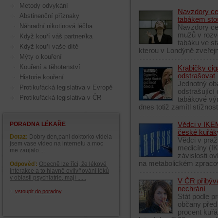
Metody odvykání
Navzdory cel
Abstinenční příznaky
tabákem sto
Náhradní nikotinová léčba
Navzdory ce
mužů v rozv
Když kouří váš partner/ka
tabáku ve st
Když kouří vaše dítě
kterou v Londýně zveřejn
Mýty o kouření
Kouření a těhotenství
Krabičky cig
odstrašovat
Historie kouření
Jednotný oba
Protikuřácká legislativa v Evropě
odstrašující
Protikuřácká legislativa v ČR
tabákové výr
dnes totiž zamítl stížnos
Vědci v IKEM
PORADNA LÉKAŘE
české kuřák
Dotaz:
Dobry den,pani doktorko videla
Vědci v praž
jsem vase video na internetu a moc
medicíny (I
me zaujalo....
závislosti ov
na metabolickém zpracová
Odpověď:
Obecně lze říci, že lékové
interakce a to hlavně ovlivňování léků
v oblasti psychiatrie, mají ......
V ČR přibývá
nechrání
vstoupit do poradny
Stát podle p
občany před 
procent kuřá