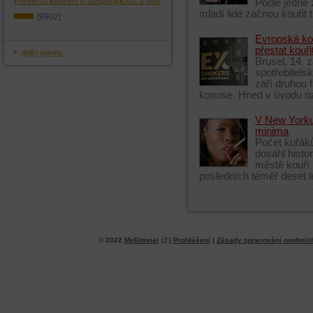
Prevenci kouření u dospívajících a dětí
Podle jedné 
mladí lidé začnou kouřit 
[9902]
Evropská kom
přestat kouři
další ankety
Brusel, 14. 
spotřebitelsk
září druhou 
komise. Hned v úvodu ozn
V New Yorku 
minima
Počet kuřák
dosáhl histo
městě kouří 
posledních téměř deset let
© 2022
MeDitorial
|
Prohlášení
|
Zásady zpracování osobníc