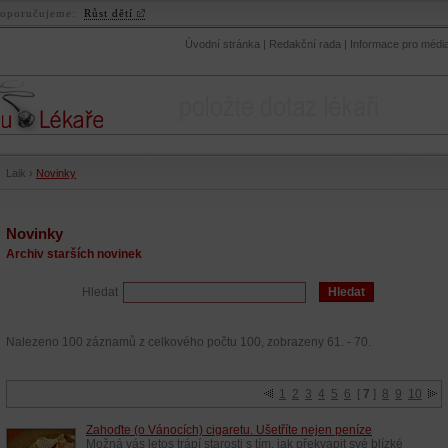
oporučujeme:
Růst dětí
Úvodní stránka
|
Redakční rada
|
Informace pro médi
Laik
›
Novinky
Novinky
Archiv starších novinek
Hledat
Nalezeno 100 záznamů z celkového počtu 100, zobrazeny 61. - 70.
1
2
3
4
5
6
[
7
]
8
9
10
Zahoďte (o Vánocích) cigaretu. Ušetříte nejen peníze
Možná vás letos trápí starosti s tím, jak překvapit své blízké