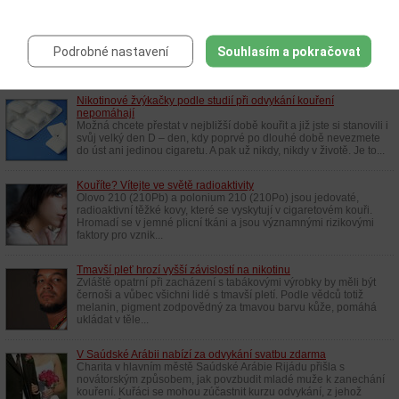
Doktoři se bojí navrhnout psychicky labilním pacientům, aby
přestali kouřit
Lidé s psychickým onemocněním, jako je například deprese nebo
úzkostné stavy, jsou velmi často těžkými kuřáky. Jejich lékaři se
Podrobné nastavení
Souhlasím a pokračovat
jim však bojí navrhnout, aby začali s odvykáním. Mají strach, že
by se...
Nikotinové žvýkačky podle studií při odvykání kouření
nepomáhají
Možná chcete přestat v nejbližší době kouřit a již jste si stanovili i
svůj velký den D – den, kdy poprvé po dlouhé době nevezmete
do úst ani jedinou cigaretu. A pak už nikdy, nikdy v životě. Je to...
Kouříte? Vítejte ve světě radioaktivity
Olovo 210 (210Pb) a polonium 210 (210Po) jsou jedovaté,
radioaktivní těžké kovy, které se vyskytují v cigaretovém kouři.
Hromadí se v jemné plicní tkáni a jsou významnými rizikovými
faktory pro vznik...
Tmavší pleť hrozí vyšší závislostí na nikotinu
Zvláště opatrní při zacházení s tabákovými výrobky by měli být
černoši a vůbec všichni lidé s tmavší pletí. Podle vědců totiž
melanin, pigment zodpovědný za tmavou barvu kůže, pomáhá
ukládat v těle...
V Saúdské Arábii nabízí za odvykání svatbu zdarma
Charita v hlavním městě Saúdské Arábie Rijádu přišla s
novátorským způsobem, jak povzbudit mladé muže k zanechání
kouření. Kuřáci se mohou zúčastnit kurzu odvykání, z jehož