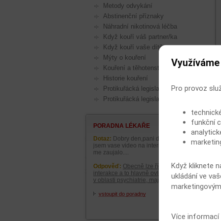
Metody odvykání
Abstinenční příznaky
Náhradní nikotinová léčba
Když kouří váš partner/ka
Když kouří vaše dítě
Mýty o kouření
Využíváme
Kouření a těhotenství
Historie kouření
Pro provoz slu
Protikuřácká legislativa v Evropě
Protikuřácká legislativa v ČR
technick
funkční c
PORADNA LÉKAŘE
analytick
Dotaz:
Dobry den,pani doktorko videla
marketin
jsem vase video na internetu a moc
me zaujalo....
Když kliknete n
Odpověď:
Obecně lze říci, že lékové
interakce a to hlavně ovlivňování léků
ukládání ve vaš
v oblasti psychiatrie, mají ......
marketingovými
vstoupit do poradny
Více informací