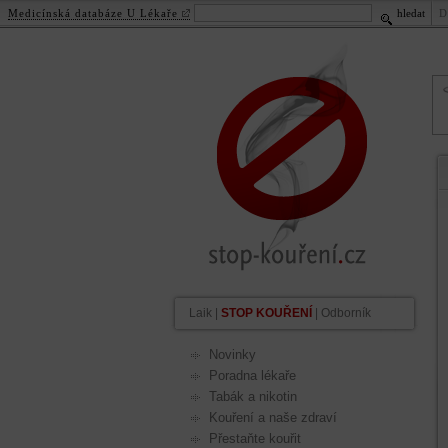
Medicínská databáze U Lékaře
hledat
D
stop-kouření.cz
.
cz
Laik
|
STOP KOUŘENÍ
|
Odborník
Novinky
Poradna lékaře
Tabák a nikotin
Kouření a naše zdraví
Přestaňte kouřit