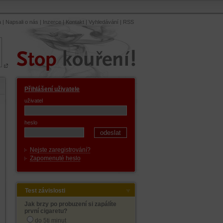
a
|
Napsali o nás
|
Inzerce
|
Kontakt
|
Vyhledávání
|
RSS
Přihlášení uživatele
uživatel
heslo
Nejste zaregistrování?
Zapomenuté heslo
Test závislosti
Jak brzy po probuzení si zapálíte
první cigaretu?
do 5ti minut