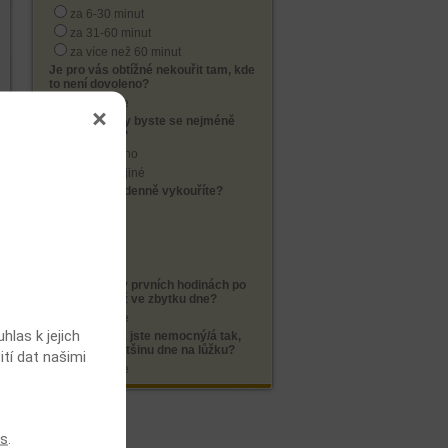
za 6-30 minut
za 31-60 minut
za více než 60 minut
Je pro vás obtížné nekouřit tam, kde
to není dovoleno?
ano
ne
Které cigarety byste se nejméně
rád/a vzdal/a?
té první ráno
kterékoliv jiné
Kolik cigaret denně vykouříte?
do 10ti
11 - 20
21 - 30
přes 30
Kouříte více v prvních hodinách po
probuzení než ve zbytku dne?
ano
ne
las k jejich
Kouříte i když jste nemocný/á tak,
že strávíte většinu dne na lůžku?
ití dat našimi
ano
ne
es
.