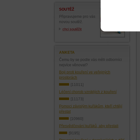
SOUTĚŽ
Připravujeme pro vás
novou soutěž.
chci soutěžit
ANKETA
Čemu by se podle vás měli odborníci
nejvíce věnovat?
Boji proti kouření ve veřejných
prostorách
[11011]
Léčení chorob vzniklých z kouření
[11173]
Pomoci závislým kuřákům, kteří chtějí
přestat
[10960]
Přesvědčování kuřáků, aby přestali
[9195]