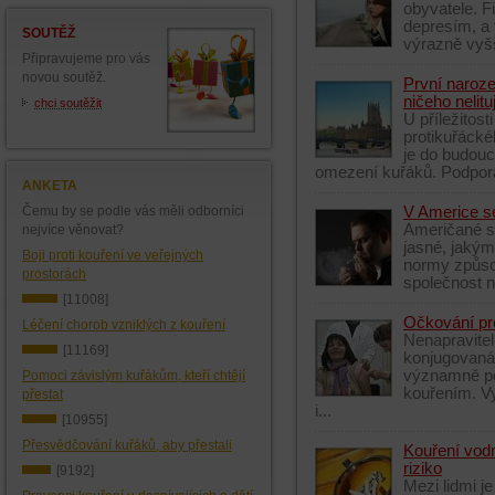
obyvatele. Fi
depresím, a 
SOUTĚŽ
výrazně vyšš
Připravujeme pro vás
novou soutěž.
První naroze
ničeho nelit
chci soutěžit
U příležitost
protikuřácké
je do budouc
omezení kuřáků. Podpora
ANKETA
Čemu by se podle vás měli odborníci
V Americe se
Američané st
nejvíce věnovat?
jasné, jakým
Boji proti kouření ve veřejných
normy způsob
prostorách
společnost ne
[11008]
Očkování prot
Léčení chorob vzniklých z kouření
Nenapravitel
[11169]
konjugovaná 
významně po
Pomoci závislým kuřákům, kteří chtějí
kouřením. Vy
přestat
i...
[10955]
Přesvědčování kuřáků, aby přestali
Kouření vod
riziko
[9192]
Mezi lidmi j