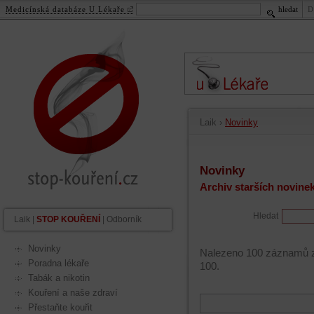
Medicínská databáze U Lékaře
hledat
D
stop-kouření.cz
.
cz
Laik
›
Novinky
Novinky
Archiv starších novine
Hledat
Laik
|
STOP KOUŘENÍ
|
Odborník
Novinky
Nalezeno 100 záznamů z 
Poradna lékaře
100.
Tabák a nikotin
Kouření a naše zdraví
Přestaňte kouřit