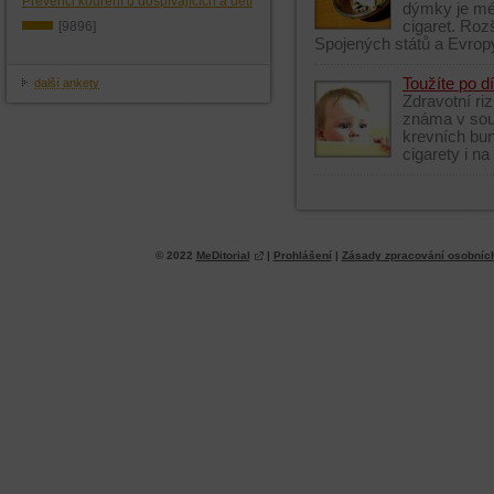
Prevenci kouření u dospívajících a dětí
dýmky je mé
cigaret. Roz
[9896]
Spojených států a Evropy
Toužíte po dí
další ankety
Zdravotní ri
známa v souv
krevních bun
cigarety i na
© 2022
MeDitorial
|
Prohlášení
|
Zásady zpracování osobníc