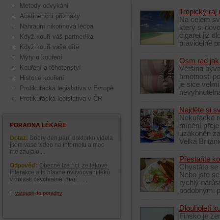
Metody odvykání
Tropický ráj
Abstinenční příznaky
Na celém svě
Náhradní nikotinová léčba
který si dovo
cigaret již 
Když kouří váš partner/ka
pravidelně pr
Když kouří vaše dítě
Mýty o kouření
Osm rad jak 
Kouření a těhotenství
Většina býva
hmotnosti pot
Historie kouření
je sice velm
Protikuřácká legislativa v Evropě
nevyhnutelná
Protikuřácká legislativa v ČR
Najděte si s
Nekuřácké r
mínění přeje 
PORADNA LÉKAŘE
uzákoněn zák
Dotaz:
Dobry den,pani doktorko videla
Velká Britán
jsem vase video na internetu a moc
me zaujalo....
Přestaňte kou
Odpověď:
Obecně lze říci, že lékové
Chystáte se 
interakce a to hlavně ovlivňování léků
Nebo jste se
v oblasti psychiatrie, mají ......
rychlý nárůs
podobnými pr
vstoupit do poradny
Dlouholetí k
Finsko je z