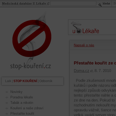
Medicínská databáze U Lékaře
hledat
D
stop-kouření.cz
.
cz
Napsali o nás
Přestaňte kouřit ze 
Doma.cz
, 8. 7. 2010
Podle zkušeností mnoh
Laik
|
STOP KOUŘENÍ
|
Odborník
kuřáků i podle názoru od
nejlepší způsob odvykán
Novinky
tento: přestaňte náhle a 
Poradna lékaře
ze dne na den. Pokud to
Tabák a nikotin
rozhodnutím nekouřit mys
Kouření a naše zdraví
opravdu vážně, šance na
Přestaňte kouřit
velká, uvádí server stop-