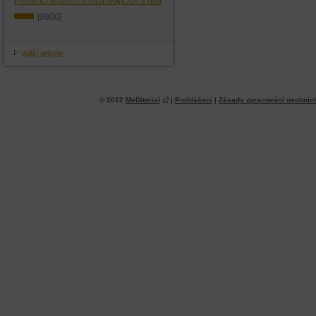
Prevenci kouření u dospívajících a dětí
[9900]
další ankety
© 2022
MeDitorial
|
Prohlášení
|
Zásady zpracování osobníc