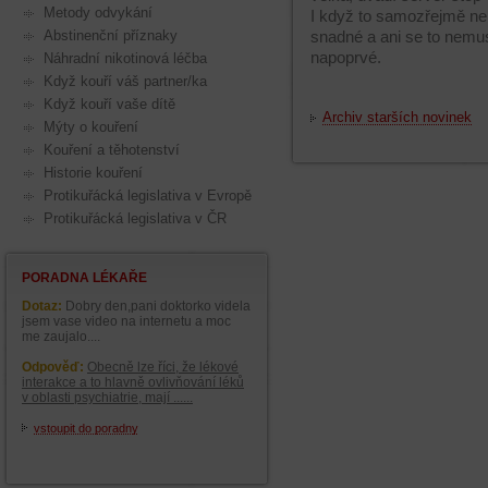
Metody odvykání
I když to samozřejmě n
Abstinenční příznaky
snadné a ani se to nemus
napoprvé.
Náhradní nikotinová léčba
Když kouří váš partner/ka
Když kouří vaše dítě
Archiv starších novinek
Mýty o kouření
Kouření a těhotenství
Historie kouření
Protikuřácká legislativa v Evropě
Protikuřácká legislativa v ČR
PORADNA LÉKAŘE
Dotaz:
Dobry den,pani doktorko videla
jsem vase video na internetu a moc
me zaujalo....
Odpověď:
Obecně lze říci, že lékové
interakce a to hlavně ovlivňování léků
v oblasti psychiatrie, mají ......
vstoupit do poradny