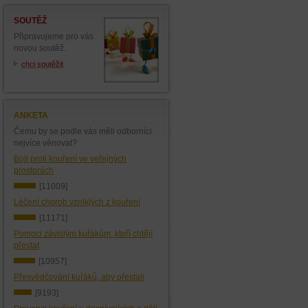
SOUTĚŽ
Připravujeme pro vás
novou soutěž.
chci soutěžit
ANKETA
Čemu by se podle vás měli odborníci
nejvíce věnovat?
Boji proti kouření ve veřejných
prostorách
[11009]
Léčení chorob vzniklých z kouření
[11171]
Pomoci závislým kuřákům, kteří chtějí
přestat
[10957]
Přesvědčování kuřáků, aby přestali
[9193]